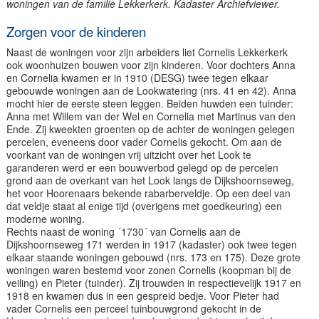
woningen van de familie Lekkerkerk. Kadaster Archiefviewer.
Zorgen voor de kinderen
Naast de woningen voor zijn arbeiders liet Cornelis Lekkerkerk
ook woonhuizen bouwen voor zijn kinderen. Voor dochters Anna
en Cornelia kwamen er in 1910 (DESG) twee tegen elkaar
gebouwde woningen aan de Lookwatering (nrs. 41 en 42). Anna
mocht hier de eerste steen leggen. Beiden huwden een tuinder:
Anna met Willem van der Wel en Cornelia met Martinus van den
Ende. Zij kweekten groenten op de achter de woningen gelegen
percelen, eveneens door vader Cornelis gekocht. Om aan de
voorkant van de woningen vrij uitzicht over het Look te
garanderen werd er een bouwverbod gelegd op de percelen
grond aan de overkant van het Look langs de Dijkshoornseweg,
het voor Hoorenaars bekende rabarberveldje. Op een deel van
dat veldje staat al enige tijd (overigens met goedkeuring) een
moderne woning.
Rechts naast de woning ´1730´ van Cornelis aan de
Dijkshoornseweg 171 werden in 1917 (kadaster) ook twee tegen
elkaar staande woningen gebouwd (nrs. 173 en 175). Deze grote
woningen waren bestemd voor zonen Cornelis (koopman bij de
veiling) en Pieter (tuinder). Zij trouwden in respectievelijk 1917 en
1918 en kwamen dus in een gespreid bedje. Voor Pieter had
vader Cornelis een perceel tuinbouwgrond gekocht in de