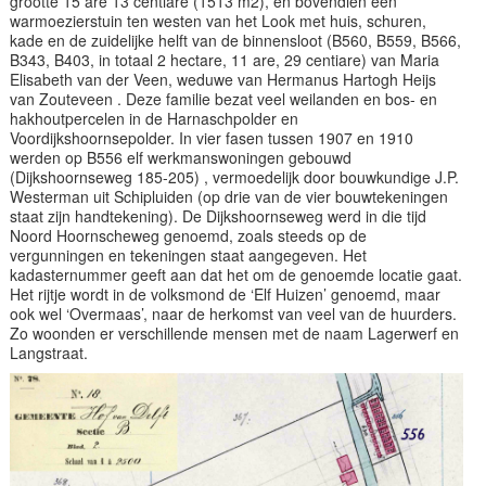
grootte 15 are 13 centiare (1513 m2), en bovendien een
warmoezierstuin ten westen van het Look met huis, schuren,
kade en de zuidelijke helft van de binnensloot (B560, B559, B566,
B343, B403, in totaal 2 hectare, 11 are, 29 centiare) van Maria
Elisabeth van der Veen, weduwe van Hermanus Hartogh Heijs
van Zouteveen . Deze familie bezat veel weilanden en bos- en
hakhoutpercelen in de Harnaschpolder en
Voordijkshoornsepolder. In vier fasen tussen 1907 en 1910
werden op B556 elf werkmanswoningen gebouwd
(Dijkshoornseweg 185-205) , vermoedelijk door bouwkundige J.P.
Westerman uit Schipluiden (op drie van de vier bouwtekeningen
staat zijn handtekening). De Dijkshoornseweg werd in die tijd
Noord Hoornscheweg genoemd, zoals steeds op de
vergunningen en tekeningen staat aangegeven. Het
kadasternummer geeft aan dat het om de genoemde locatie gaat.
Het rijtje wordt in de volksmond de ‘Elf Huizen’ genoemd, maar
ook wel ‘Overmaas’, naar de herkomst van veel van de huurders.
Zo woonden er verschillende mensen met de naam Lagerwerf en
Langstraat.