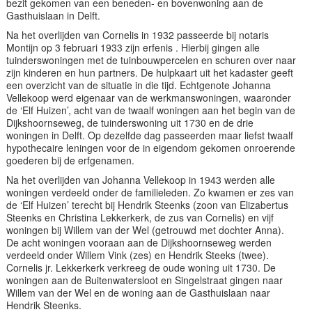
bezit gekomen van een beneden- en bovenwoning aan de
Gasthuislaan in Delft.
Na het overlijden van Cornelis in 1932 passeerde bij notaris
Montijn op 3 februari 1933 zijn erfenis . Hierbij gingen alle
tuinderswoningen met de tuinbouwpercelen en schuren over naar
zijn kinderen en hun partners. De hulpkaart uit het kadaster geeft
een overzicht van de situatie in die tijd. Echtgenote Johanna
Vellekoop werd eigenaar van de werkmanswoningen, waaronder
de ‘Elf Huizen’, acht van de twaalf woningen aan het begin van de
Dijkshoornseweg, de tuinderswoning uit 1730 en de drie
woningen in Delft. Op dezelfde dag passeerden maar liefst twaalf
hypothecaire leningen voor de in eigendom gekomen onroerende
goederen bij de erfgenamen.
Na het overlijden van Johanna Vellekoop in 1943 werden alle
woningen verdeeld onder de familieleden. Zo kwamen er zes van
de ‘Elf Huizen’ terecht bij Hendrik Steenks (zoon van Elizabertus
Steenks en Christina Lekkerkerk, de zus van Cornelis) en vijf
woningen bij Willem van der Wel (getrouwd met dochter Anna).
De acht woningen vooraan aan de Dijkshoornseweg werden
verdeeld onder Willem Vink (zes) en Hendrik Steeks (twee).
Cornelis jr. Lekkerkerk verkreeg de oude woning uit 1730. De
woningen aan de Buitenwatersloot en Singelstraat gingen naar
Willem van der Wel en de woning aan de Gasthuislaan naar
Hendrik Steenks.