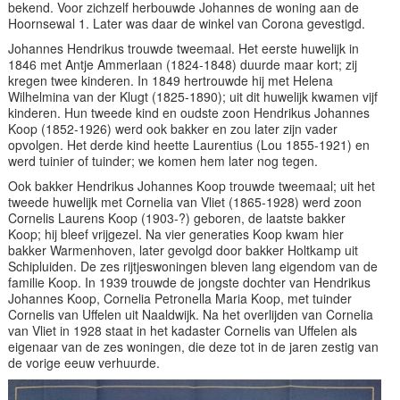
bekend. Voor zichzelf herbouwde Johannes de woning aan de
Hoornsewal 1. Later was daar de winkel van Corona gevestigd.
Johannes Hendrikus trouwde tweemaal. Het eerste huwelijk in
1846 met Antje Ammerlaan (1824-1848) duurde maar kort; zij
kregen twee kinderen. In 1849 hertrouwde hij met Helena
Wilhelmina van der Klugt (1825-1890); uit dit huwelijk kwamen vijf
kinderen. Hun tweede kind en oudste zoon Hendrikus Johannes
Koop (1852-1926) werd ook bakker en zou later zijn vader
opvolgen. Het derde kind heette Laurentius (Lou 1855-1921) en
werd tuinier of tuinder; we komen hem later nog tegen.
Ook bakker Hendrikus Johannes Koop trouwde tweemaal; uit het
tweede huwelijk met Cornelia van Vliet (1865-1928) werd zoon
Cornelis Laurens Koop (1903-?) geboren, de laatste bakker
Koop; hij bleef vrijgezel. Na vier generaties Koop kwam hier
bakker Warmenhoven, later gevolgd door bakker Holtkamp uit
Schipluiden. De zes rijtjeswoningen bleven lang eigendom van de
familie Koop. In 1939 trouwde de jongste dochter van Hendrikus
Johannes Koop, Cornelia Petronella Maria Koop, met tuinder
Cornelis van Uffelen uit Naaldwijk. Na het overlijden van Cornelia
van Vliet in 1928 staat in het kadaster Cornelis van Uffelen als
eigenaar van de zes woningen, die deze tot in de jaren zestig van
de vorige eeuw verhuurde.