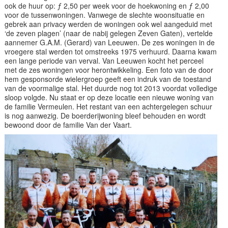
ook de huur op: ƒ 2,50 per week voor de hoekwoning en ƒ 2,00
voor de tussenwoningen. Vanwege de slechte woonsituatie en
gebrek aan privacy werden de woningen ook wel aangeduid met
‘de zeven plagen’ (naar de nabij gelegen Zeven Gaten), vertelde
aannemer G.A.M. (Gerard) van Leeuwen. De zes woningen in de
vroegere stal werden tot omstreeks 1975 verhuurd. Daarna kwam
een lange periode van verval. Van Leeuwen kocht het perceel
met de zes woningen voor herontwikkeling. Een foto van de door
hem gesponsorde wielergroep geeft een indruk van de toestand
van de voormalige stal. Het duurde nog tot 2013 voordat volledige
sloop volgde. Nu staat er op deze locatie een nieuwe woning van
de familie Vermeulen. Het restant van een achtergelegen schuur
is nog aanwezig. De boerderijwoning bleef behouden en wordt
bewoond door de familie Van der Vaart.