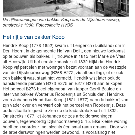
De rijtjeswoningen van bakker Koop aan de Dijkshoornseweg,
omstreeks 1900. Fotocollectie HVOS.
Het rijtje van bakker Koop
Hendrik Koop (1778-1852) kwam uit Lengerich (Duitsland) om in
Den Hoorn, in de gemeente Hof van Delft, een nieuwe toekomst
op te bouwen als bakker. Hij trouwde in 1815 met Marie de Vries
uit Heeswijk. Uit het eerste kadaster uit 1832 blijkt dat Hendrik
Koop vijf percelen met woningen bezat vooraan aan de westzijde
van de Dijkshoornseweg (B268-B272, zie afbeelding); of er ook
een bakkerij was, staat niet vermeld. Hendrik wist later ook de
aansluitende percelen B273-B275 en B277-B278 aan te kopen.
Het perceel B276 bleef eigendom van tapper Gerrit Boulee en
later van bakker Wouterius Roodenrijs uit Schipluiden. Hendriks
zoon Johannes Hendrikus Koop (1821-1877) nam de bakkerij van
zijn vader over en verwierf ook het perceel van Roodenrijs. Deze
oude situatie is goed te zien op de kadastrale kaart uit 1832.
Omstreeks 1877 liet Johannes de zes arbeiderswoningen
bouwen, tegenwoordig Dijkshoornseweg 5-15. Elke kleine woning
heeft een voordeur met slechts één smal raam ernaast. Door wie
de arbeiderswoningen werden bewoond, is vooralsnog niet