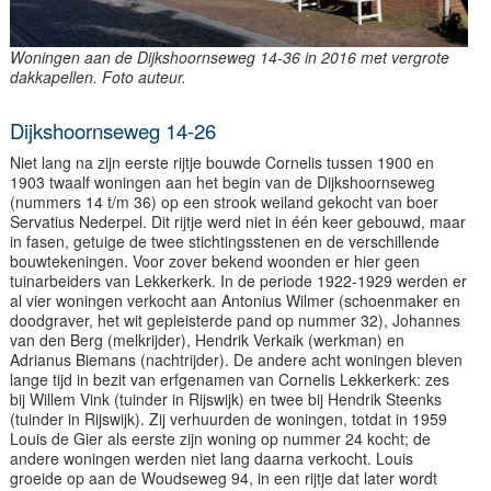
Woningen aan de Dijkshoornseweg 14-36 in 2016 met vergrote
dakkapellen. Foto auteur.
Dijkshoornseweg 14-26
Niet lang na zijn eerste rijtje bouwde Cornelis tussen 1900 en
1903 twaalf woningen aan het begin van de Dijkshoornseweg
(nummers 14 t/m 36) op een strook weiland gekocht van boer
Servatius Nederpel. Dit rijtje werd niet in één keer gebouwd, maar
in fasen, getuige de twee stichtingsstenen en de verschillende
bouwtekeningen. Voor zover bekend woonden er hier geen
tuinarbeiders van Lekkerkerk. In de periode 1922-1929 werden er
al vier woningen verkocht aan Antonius Wilmer (schoenmaker en
doodgraver, het wit gepleisterde pand op nummer 32), Johannes
van den Berg (melkrijder), Hendrik Verkaik (werkman) en
Adrianus Biemans (nachtrijder). De andere acht woningen bleven
lange tijd in bezit van erfgenamen van Cornelis Lekkerkerk: zes
bij Willem Vink (tuinder in Rijswijk) en twee bij Hendrik Steenks
(tuinder in Rijswijk). Zij verhuurden de woningen, totdat in 1959
Louis de Gier als eerste zijn woning op nummer 24 kocht; de
andere woningen werden niet lang daarna verkocht. Louis
groeide op aan de Woudseweg 94, in een rijtje dat later wordt