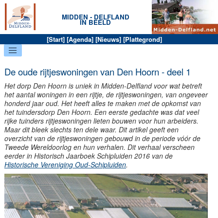
MIDDEN - DELFLAND
IN BEELD
[
Start
] [
Agenda
] [
Nieuws
] [
Plattegrond
]
De oude rijtjeswoningen van Den Hoorn - deel 1
Het dorp Den Hoorn is uniek in Midden-Delfland voor wat betreft
het aantal woningen in een rijtje, de rijtjeswoningen, van ongeveer
honderd jaar oud. Het heeft alles te maken met de opkomst van
het tuindersdorp Den Hoorn. Een eerste gedachte was dat veel
rijke tuinders rijtjeswoningen lieten bouwen voor hun arbeiders.
Maar dit bleek slechts ten dele waar. Dit artikel geeft een
overzicht van de rijtjeswoningen gebouwd in de periode vóór de
Tweede Wereldoorlog en hun verhalen. Dit verhaal verscheen
eerder in Historisch Jaarboek Schipluiden 2016 van de
Historische Vereniging Oud-Schipluiden
.