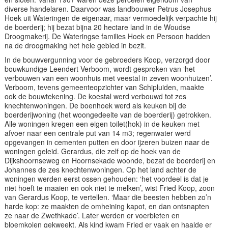
diverse handelaren. Daarvoor was landbouwer Petrus Josephus
Hoek uit Wateringen de eigenaar, maar vermoedelijk verpachte hij
de boerderij; hij bezat bijna 20 hectare land in de Woudse
Droogmakerij. De Wateringse families Hoek en Persoon hadden
na de droogmaking het hele gebied in bezit.
In de bouwvergunning voor de gebroeders Koop, verzorgd door
bouwkundige Leendert Verboom, wordt gesproken van ‘het
verbouwen van een woonhuis met veestal in zeven woonhuizen’.
Verboom, tevens gemeenteopzichter van Schipluiden, maakte
ook de bouwtekening. De koestal werd verbouwd tot zes
knechtenwoningen. De boenhoek werd als keuken bij de
boerderijwoning (het woongedeelte van de boerderij) getrokken.
Alle woningen kregen een eigen toilet(hok) in de keuken met
afvoer naar een centrale put van 14 m3; regenwater werd
opgevangen in cementen putten en door ijzeren buizen naar de
woningen geleid. Gerardus, die zelf op de hoek van de
Dijkshoornseweg en Hoornsekade woonde, bezat de boerderij en
Johannes de zes knechtenwoningen. Op het land achter de
woningen werden eerst ossen gehouden: ‘het voordeel is dat je
niet hoeft te maaien en ook niet te melken’, wist Fried Koop, zoon
van Gerardus Koop, te vertellen. ‘Maar die beesten hebben zo’n
harde kop: ze maakten de omheining kapot, en dan ontsnapten
ze naar de Zwethkade’. Later werden er voerbieten en
bloemkolen gekweekt. Als kind kwam Fried er vaak en haalde er