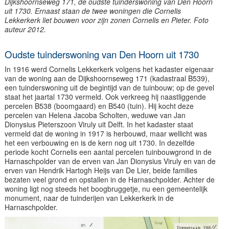
Dijkshoornseweg 171, de oudste tuinderswoning van Den Hoorn
uit 1730. Ernaast staan de twee woningen die Cornelis
Lekkerkerk liet bouwen voor zijn zonen Cornelis en Pieter. Foto
auteur 2012.
Oudste tuinderswoning van Den Hoorn uit 1730
In 1916 werd Cornelis Lekkerkerk volgens het kadaster eigenaar
van de woning aan de Dijkshoornseweg 171 (kadastraal B539),
een tuinderswoning uit de begintijd van de tuinbouw; op de gevel
staat het jaartal 1730 vermeld. Ook verkreeg hij naastliggende
percelen B538 (boomgaard) en B540 (tuin). Hij kocht deze
percelen van Helena Jacoba Scholten, weduwe van Jan
Dionysius Pieterszoon Viruly uit Delft. In het kadaster staat
vermeld dat de woning in 1917 is herbouwd, maar wellicht was
het een verbouwing en is de kern nog uit 1730. In dezelfde
periode kocht Cornelis een aantal percelen tuinbouwgrond in de
Harnaschpolder van de erven van Jan Dionysius Viruly en van de
erven van Hendrik Hartogh Heijs van De Lier, beide families
bezaten veel grond en opstallen in de Harnaschpolder. Achter de
woning ligt nog steeds het boogbruggetje, nu een gemeentelijk
monument, naar de tuinderijen van Lekkerkerk in de
Harnaschpolder.