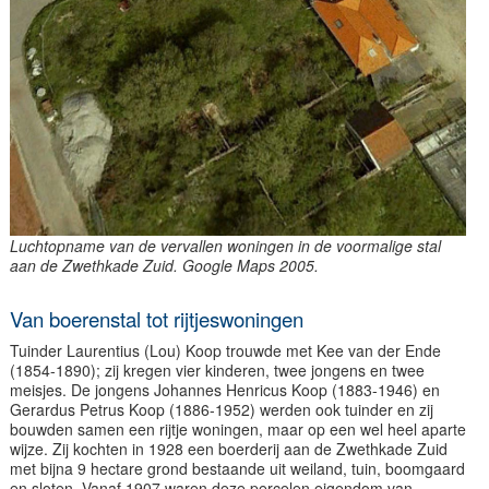
Luchtopname van de vervallen woningen in de voormalige stal
aan de Zwethkade Zuid. Google Maps 2005.
Van boerenstal tot rijtjeswoningen
Tuinder Laurentius (Lou) Koop trouwde met Kee van der Ende
(1854-1890); zij kregen vier kinderen, twee jongens en twee
meisjes. De jongens Johannes Henricus Koop (1883-1946) en
Gerardus Petrus Koop (1886-1952) werden ook tuinder en zij
bouwden samen een rijtje woningen, maar op een wel heel aparte
wijze. Zij kochten in 1928 een boerderij aan de Zwethkade Zuid
met bijna 9 hectare grond bestaande uit weiland, tuin, boomgaard
en sloten. Vanaf 1907 waren deze percelen eigendom van