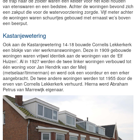
de trap naar de zolder waren een kelder voor het koel houden
van etenswaren en een bedstee. Achter de woningen bevond zich
een zakput die voor de watervoorziening zorgde. Vijf meter achter
de woningen waren schuurtjes gebouwd met ernaast wc’s boven
een beerput.
Kastanjewetering
Ook aan de Kastanjewetering 14-18 bouwde Cornelis Lekkerkerk
een blokje van vier werkmanswoningen. Deze in 1909 gebouwde
woningen waren vrijwel identiek aan de woningen van de ‘Elf
Huizen’. Al in 1927 werden de twee linker woningen verbouwd tot
één woning voor Jan Hendrik van der Meij
(metselaar/timmerman) en werd ook een voordeur en een erker
aangebracht. De twee andere woningen werden tot 1955 door de
erven van Cornelis Lekkerkerk verhuurd. Hierna werd Abraham
Petrus van Marrewijk eigenaar.