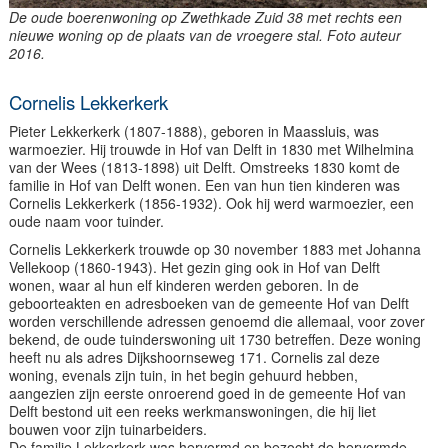
De oude boerenwoning op Zwethkade Zuid 38 met rechts een
nieuwe woning op de plaats van de vroegere stal. Foto auteur
2016.
Cornelis Lekkerkerk
Pieter Lekkerkerk (1807-1888), geboren in Maassluis, was
warmoezier. Hij trouwde in Hof van Delft in 1830 met Wilhelmina
van der Wees (1813-1898) uit Delft. Omstreeks 1830 komt de
familie in Hof van Delft wonen. Een van hun tien kinderen was
Cornelis Lekkerkerk (1856-1932). Ook hij werd warmoezier, een
oude naam voor tuinder.
Cornelis Lekkerkerk trouwde op 30 november 1883 met Johanna
Vellekoop (1860-1943). Het gezin ging ook in Hof van Delft
wonen, waar al hun elf kinderen werden geboren. In de
geboorteakten en adresboeken van de gemeente Hof van Delft
worden verschillende adressen genoemd die allemaal, voor zover
bekend, de oude tuinderswoning uit 1730 betreffen. Deze woning
heeft nu als adres Dijkshoornseweg 171. Cornelis zal deze
woning, evenals zijn tuin, in het begin gehuurd hebben,
aangezien zijn eerste onroerend goed in de gemeente Hof van
Delft bestond uit een reeks werkmanswoningen, die hij liet
bouwen voor zijn tuinarbeiders.
De familie Lekkerkerk was hervormd en bezocht de hervormde