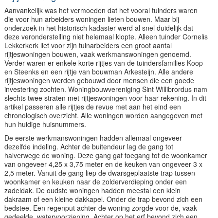
Aanvankelijk was het vermoeden dat het vooral tuinders waren
die voor hun arbeiders woningen lieten bouwen. Maar bij
onderzoek in het historisch kadaster werd al snel duidelijk dat
deze veronderstelling niet helemaal klopte. Alleen tuinder Cornelis
Lekkerkerk liet voor zijn tuinarbeiders een groot aantal
rijtjeswoningen bouwen, vaak werkmanswoningen genoemd.
Verder waren er enkele korte rijtjes van de tuindersfamilies Koop
en Steenks en een rijtje van bouwman Arkesteijn. Alle andere
rijtjeswoningen werden gebouwd door mensen die een goede
investering zochten. Woningbouwvereniging Sint Willibrordus nam
slechts twee straten met rijtjeswoningen voor haar rekening. In dit
artikel passeren alle rijtjes de revue met aan het eind een
chronologisch overzicht. Alle woningen worden aangegeven met
hun huidige huisnummers.
De eerste werkmanswoningen hadden allemaal ongeveer
dezelfde indeling. Achter de buitendeur lag de gang tot
halverwege de woning. Deze gang gaf toegang tot de woonkamer
van ongeveer 4,25 x 3,75 meter en de keuken van ongeveer 3 x
2,5 meter. Vanuit de gang liep de dwarsgeplaatste trap tussen
woonkamer en keuken naar de zolderverdieping onder een
zadeldak. De oudste woningen hadden meestal een klein
dakraam of een kleine dakkapel. Onder de trap bevond zich een
bedstee. Een regenput achter de woning zorgde voor de, vaak
gedeelde, watervoorziening. Achter op het erf bevond zich een