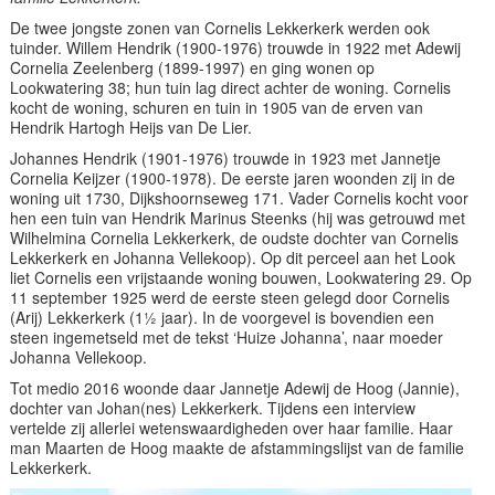
De twee jongste zonen van Cornelis Lekkerkerk werden ook
tuinder. Willem Hendrik (1900-1976) trouwde in 1922 met Adewij
Cornelia Zeelenberg (1899-1997) en ging wonen op
Lookwatering 38; hun tuin lag direct achter de woning. Cornelis
kocht de woning, schuren en tuin in 1905 van de erven van
Hendrik Hartogh Heijs van De Lier.
Johannes Hendrik (1901-1976) trouwde in 1923 met Jannetje
Cornelia Keijzer (1900-1978). De eerste jaren woonden zij in de
woning uit 1730, Dijkshoornseweg 171. Vader Cornelis kocht voor
hen een tuin van Hendrik Marinus Steenks (hij was getrouwd met
Wilhelmina Cornelia Lekkerkerk, de oudste dochter van Cornelis
Lekkerkerk en Johanna Vellekoop). Op dit perceel aan het Look
liet Cornelis een vrijstaande woning bouwen, Lookwatering 29. Op
11 september 1925 werd de eerste steen gelegd door Cornelis
(Arij) Lekkerkerk (1½ jaar). In de voorgevel is bovendien een
steen ingemetseld met de tekst ‘Huize Johanna’, naar moeder
Johanna Vellekoop.
Tot medio 2016 woonde daar Jannetje Adewij de Hoog (Jannie),
dochter van Johan(nes) Lekkerkerk. Tijdens een interview
vertelde zij allerlei wetenswaardigheden over haar familie. Haar
man Maarten de Hoog maakte de afstammingslijst van de familie
Lekkerkerk.