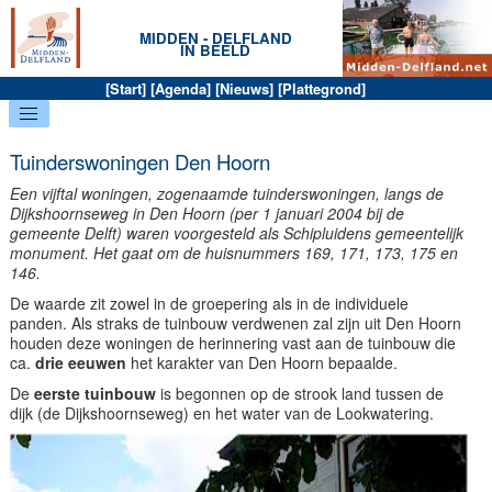
MIDDEN - DELFLAND
IN BEELD
[
Start
] [
Agenda
] [
Nieuws
] [
Plattegrond
]
Tuinderswoningen Den Hoorn
Een
vijftal
woningen, zogenaamde
tuinderswoningen
, langs de
Dijkshoornseweg
in
Den Hoorn
(per 1 januari 2004 bij de
gemeente Delft) waren
voorgesteld
als Schipluidens
gemeentelijk
monument
. Het gaat om de huisnummers 169, 171, 173, 175 en
146.
De waarde zit zowel in de groepering als in de individuele
panden. Als straks de tuinbouw verdwenen zal zijn uit Den Hoorn
houden deze woningen de herinnering vast aan de tuinbouw die
ca.
drie eeuwen
het karakter van Den Hoorn bepaalde.
De
eerste tuinbouw
is begonnen op de strook land tussen de
dijk (de Dijkshoornseweg) en het water van de Lookwatering.