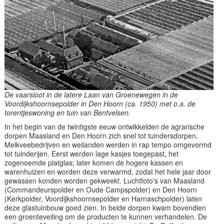
De vaarsloot in de latere Laan van Groenewegen in de
Voordijkshoornsepolder in Den Hoorn (ca. 1950) met o.a. de
torentjeswoning en tuin van Bentvelsen.
In het begin van de twintigste eeuw ontwikkelden de agrarische
dorpen Maasland en Den Hoorn zich snel tot tuindersdorpen.
Melkveebedrijven en weilanden werden in rap tempo omgevormd
tot tuinderijen. Eerst werden lage kasjes toegepast, het
zogenoemde platglas; later komen de hogere kassen en
warenhuizen en worden deze verwarmd, zodat het hele jaar door
gewassen konden worden gekweekt. Luchtfoto's van Maasland
(Commandeurspolder en Oude Campspolder) en Den Hoorn
(Kerkpolder, Voordijkshoornsepolder en Harnaschpolder) laten
deze glastuinbouw goed zien. In beide dorpen kwam bovendien
een groenteveiling om de producten te kunnen verhandelen. De