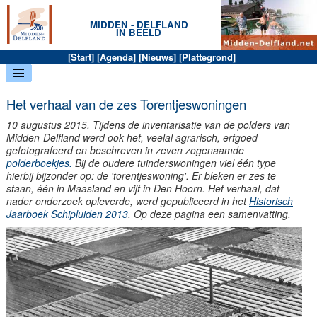
MIDDEN - DELFLAND
IN BEELD
[
Start
] [
Agenda
] [
Nieuws
] [
Plattegrond
]
Het verhaal van de zes Torentjeswoningen
10 augustus 2015. Tijdens de inventarisatie van de polders van
Midden-Delfland werd ook het, veelal agrarisch, erfgoed
gefotografeerd en beschreven in zeven zogenaamde
polderboekjes.
Bij de oudere tuinderswoningen viel één type
hierbij bijzonder op: de 'torentjeswoning'. Er bleken er zes te
staan, één in Maasland en vijf in Den Hoorn. Het verhaal, dat
nader onderzoek opleverde, werd gepubliceerd in het
Historisch
Jaarboek Schipluiden 2013
. Op deze pagina een samenvatting.